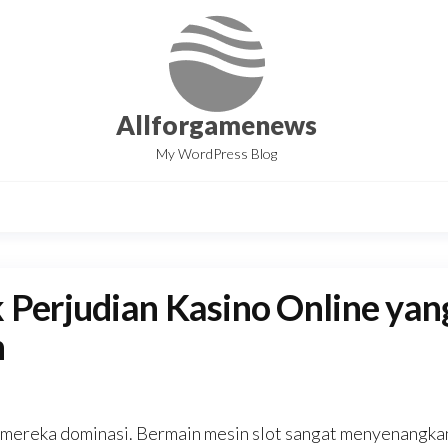
Allforgamenews
My WordPress Blog
 Perjudian Kasino Online yan
n
n mereka dominasi. Bermain mesin slot sangat menyenangka