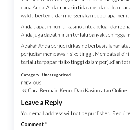
uang Anda. Anda mungkin tidak mendapatkan uang 
waktu bertemu dari mengenakan beberapa menit 
Anda dapat minum di kasino untuk keluar dari zon
Anda juga dapat minum terlalu banyak sehingga 
Apakah Anda berjudi di kasino berbasis lahan at
perjudian membawa risiko tinggi. Membatasi diri
terlalu terpapar risiko tinggi dalam perjudian te
Category
Uncategorized
Post
Previous
PREVIOUS
Cara Bermain Keno: Dari Kasino atau Online
navigation
Post
Leave a Reply
Your email address will not be published.
Require
Comment
*