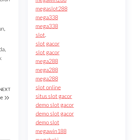
megaslot288
mega338
mega338
un,
slot
.
slot gacor
da,
slot gacor
k
mega288
mega288
mega288
slot online
NEXT
Next
situs slot gacor
ne
Post
demo slot gacor
demo slot gacor
demo slot
megawin188
megahoki