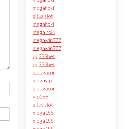
megahoki
situs slot
megahoki
mega hoki
megawin777
megawin777
qq333bet
qq333bet
slot gacor
megavip
slot gacor
vip288
situs slot
mega188
mega188
mega188