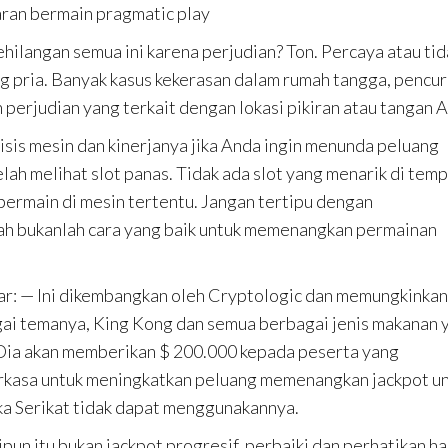
ran bermain pragmatic play
hilangan semua ini karena perjudian? Ton. Percaya atau tid
g pria. Banyak kasus kekerasan dalam rumah tangga, pencur
 perjudian yang terkait dengan lokasi pikiran atau tangan 
sis mesin dan kinerjanya jika Anda ingin menunda peluang
h melihat slot panas. Tidak ada slot yang menarik di tem
 bermain di mesin tertentu. Jangan tertipu dengan
rah bukanlah cara yang baik untuk memenangkan permainan
tar: — Ini dikembangkan oleh Cryptologic dan memungkinkan
ai temanya, King Kong dan semua berbagai jenis makanan 
i. Dia akan memberikan $ 200.000 kepada peserta yang
rkasa untuk meningkatkan peluang memenangkan jackpot u
ka Serikat tidak dapat menggunakannya.
pun itu bukan jackpot progresif, perbaiki dan perhatikan h