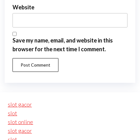
Website
Save my name, email, and website in this
browser for the next time I comment.
slot gacor
slot
slot online
slot gacor
slot