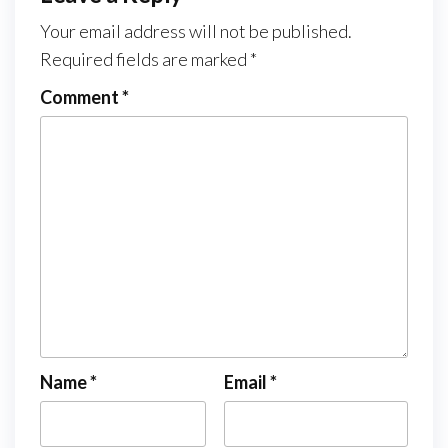
Your email address will not be published.
Required fields are marked
*
Comment
*
Name
*
Email
*