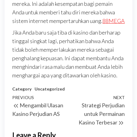
mereka. Ini adalah kesempatan bagi pemain
Anda untuk memberi tahu diri mereka bahwa
sistem internet mempertaruhkan uang.
88MEGA
Jika Anda baru saja tiba di kasino dan berharap
tinggal singkat lagi, perhatikan bahwa Anda
tidak boleh memperlakukan mereka sebagai
penghalang kepuasan. Ini dapat membantu Anda
menghindari rasa malu dan membuat Anda lebih
menghargai apa yang ditawarkan oleh kasino.
Category
Uncategorized
Post
Previous
PREVIOUS
NEXT
Next
Mengambil Ulasan
Strategi Perjudian
navigation
Post
Post
Kasino Perjudian AS
untuk Permainan
Kasino Terbesar
Leave a Reply