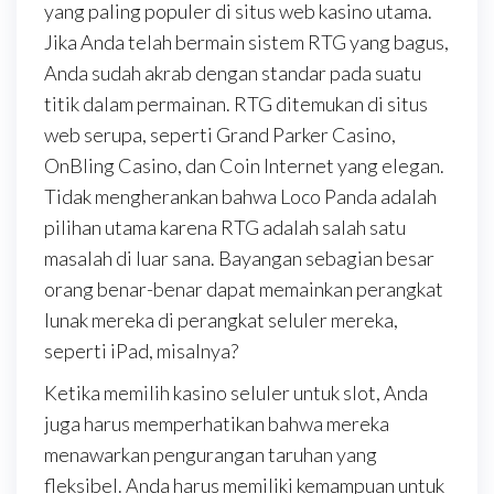
yang paling populer di situs web kasino utama.
Jika Anda telah bermain sistem RTG yang bagus,
Anda sudah akrab dengan standar pada suatu
titik dalam permainan. RTG ditemukan di situs
web serupa, seperti Grand Parker Casino,
OnBling Casino, dan Coin Internet yang elegan.
Tidak mengherankan bahwa Loco Panda adalah
pilihan utama karena RTG adalah salah satu
masalah di luar sana. Bayangan sebagian besar
orang benar-benar dapat memainkan perangkat
lunak mereka di perangkat seluler mereka,
seperti iPad, misalnya?
Ketika memilih kasino seluler untuk slot, Anda
juga harus memperhatikan bahwa mereka
menawarkan pengurangan taruhan yang
fleksibel. Anda harus memiliki kemampuan untuk