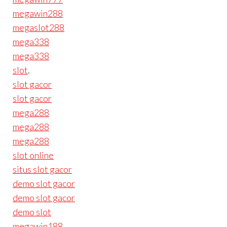
megawin288
megaslot288
mega338
mega338
slot
.
slot gacor
slot gacor
mega288
mega288
mega288
slot online
situs slot gacor
demo slot gacor
demo slot gacor
demo slot
megawin188