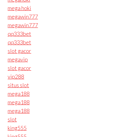
mega hoki
megawin777
megawin777
qq333bet
qq333bet
slot gacor
megavip
slot gacor
vip288
situs slot
mega188
mega188
mega188
slot
king555
king555