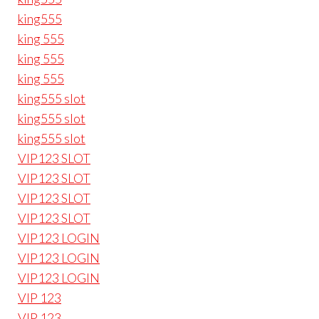
king555
king 555
king 555
king 555
king555 slot
king555 slot
king555 slot
VIP123 SLOT
VIP123 SLOT
VIP123 SLOT
VIP123 SLOT
VIP123 LOGIN
VIP123 LOGIN
VIP123 LOGIN
VIP 123
VIP 123