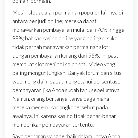
pemain bermain.
Mesin slot adalah permainan populer lainnya di
antara penjudi online; mereka dapat
menawarkan pembayaran mulai dari 70% hingga
99%; bahkan kasino online yang paling disukai
tidak pernah menawarkan permainan slot
dengan pembayaran kurang dari 95%. Ini pasti
membuat slot menjadi salah satu video yang
paling menguntungkan. Banyak forum dan situs
web mengklaim dapat mengetahui persentase
pembayaran jika Anda sudah tahu sebelumnya.
Namun, orang bertanya-tanya bagaimana
mereka menemukan angka tersebut pada
awalnya. Ini karena kasino tidak benar-benar
memberikan pembayaran tertentu.
Saya berharap yang terbaik dalam upaya Anda