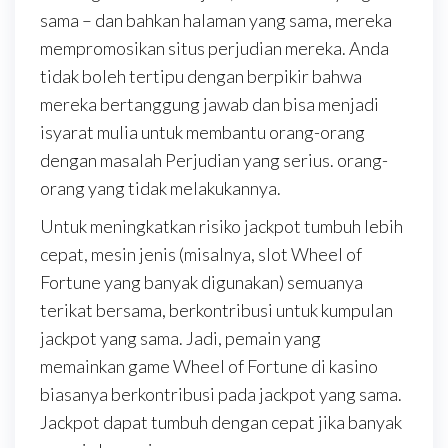
sama – dan bahkan halaman yang sama, mereka
mempromosikan situs perjudian mereka. Anda
tidak boleh tertipu dengan berpikir bahwa
mereka bertanggung jawab dan bisa menjadi
isyarat mulia untuk membantu orang-orang
dengan masalah Perjudian yang serius. orang-
orang yang tidak melakukannya.
Untuk meningkatkan risiko jackpot tumbuh lebih
cepat, mesin jenis (misalnya, slot Wheel of
Fortune yang banyak digunakan) semuanya
terikat bersama, berkontribusi untuk kumpulan
jackpot yang sama. Jadi, pemain yang
memainkan game Wheel of Fortune di kasino
biasanya berkontribusi pada jackpot yang sama.
Jackpot dapat tumbuh dengan cepat jika banyak