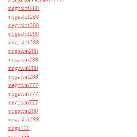
megaslot288
megaslot288
megaslot288
megaslot288
megaslot288
megawin288
megawin288
megawin288
megawin288
megawin777
megawin777
megawin777
megawin288
megaslot288
mega338
mega338