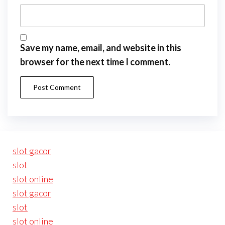
Save my name, email, and website in this
browser for the next time I comment.
slot gacor
slot
slot online
slot gacor
slot
slot online