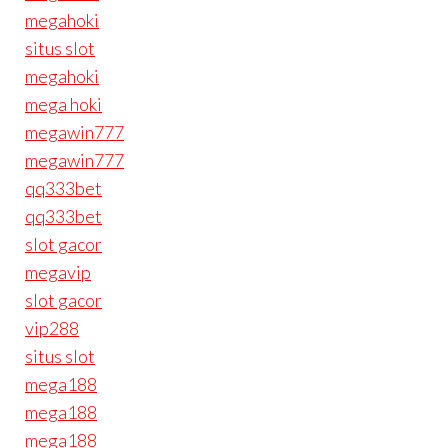
megahoki
situs slot
megahoki
mega hoki
megawin777
megawin777
qq333bet
qq333bet
slot gacor
megavip
slot gacor
vip288
situs slot
mega188
mega188
mega188