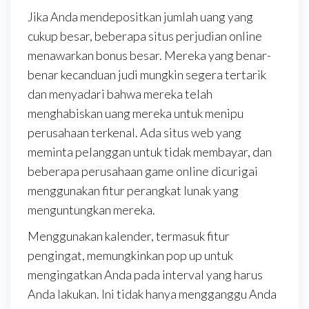
Jika Anda mendepositkan jumlah uang yang
cukup besar, beberapa situs perjudian online
menawarkan bonus besar. Mereka yang benar-
benar kecanduan judi mungkin segera tertarik
dan menyadari bahwa mereka telah
menghabiskan uang mereka untuk menipu
perusahaan terkenal. Ada situs web yang
meminta pelanggan untuk tidak membayar, dan
beberapa perusahaan game online dicurigai
menggunakan fitur perangkat lunak yang
menguntungkan mereka.
Menggunakan kalender, termasuk fitur
pengingat, memungkinkan pop up untuk
mengingatkan Anda pada interval yang harus
Anda lakukan. Ini tidak hanya mengganggu Anda