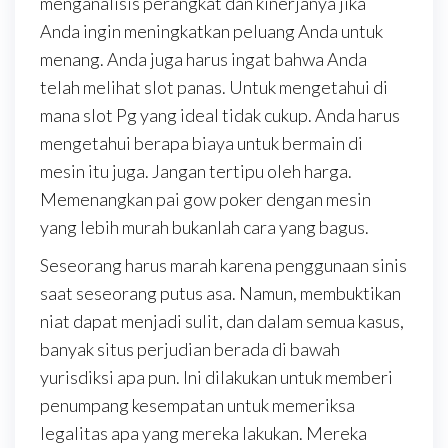
menganalisis perangkat dan kinerjanya jika
Anda ingin meningkatkan peluang Anda untuk
menang. Anda juga harus ingat bahwa Anda
telah melihat slot panas. Untuk mengetahui di
mana slot Pg yang ideal tidak cukup. Anda harus
mengetahui berapa biaya untuk bermain di
mesin itu juga. Jangan tertipu oleh harga.
Memenangkan pai gow poker dengan mesin
yang lebih murah bukanlah cara yang bagus.
Seseorang harus marah karena penggunaan sinis
saat seseorang putus asa. Namun, membuktikan
niat dapat menjadi sulit, dan dalam semua kasus,
banyak situs perjudian berada di bawah
yurisdiksi apa pun. Ini dilakukan untuk memberi
penumpang kesempatan untuk memeriksa
legalitas apa yang mereka lakukan. Mereka