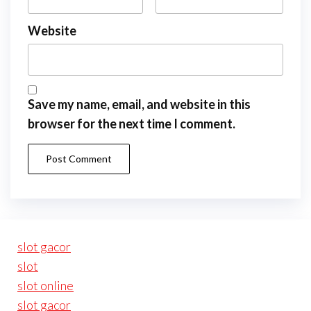
Website
Save my name, email, and website in this
browser for the next time I comment.
slot gacor
slot
slot online
slot gacor