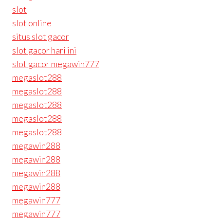
slot
slot online
situs slot gacor
slot gacor hari ini
slot gacor megawin777
megaslot288
megaslot288
megaslot288
megaslot288
megaslot288
megawin288
megawin288
megawin288
megawin288
megawin777
megawin777