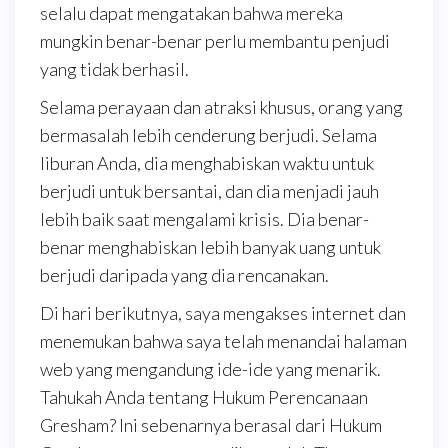
selalu dapat mengatakan bahwa mereka
mungkin benar-benar perlu membantu penjudi
yang tidak berhasil.
Selama perayaan dan atraksi khusus, orang yang
bermasalah lebih cenderung berjudi. Selama
liburan Anda, dia menghabiskan waktu untuk
berjudi untuk bersantai, dan dia menjadi jauh
lebih baik saat mengalami krisis. Dia benar-
benar menghabiskan lebih banyak uang untuk
berjudi daripada yang dia rencanakan.
Di hari berikutnya, saya mengakses internet dan
menemukan bahwa saya telah menandai halaman
web yang mengandung ide-ide yang menarik.
Tahukah Anda tentang Hukum Perencanaan
Gresham? Ini sebenarnya berasal dari Hukum