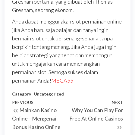
Gresham pertama, yang dibuat oleh Thomas
Gresham, seorang ekonom.
Anda dapat menggunakan slot permainan online
jika Anda baru saja belajar dan hanya ingin
bermain slot untuk bersenang-senang tanpa
berpikir tentang menang. Jika Anda juga ingin
belajar strategi yang tepat dan membangun
untuk mengajarkan cara memenangkan
permainan slot. Semoga sukses dalam
permainan Anda!
MEGA55
Category
Uncategorized
Post
Previous
PREVIOUS
NEXT
Next
Mainkan Kasino
Why You Can Play For
navigation
Post
Post
Online—Mengenai
Free At Online Casinos
Bonus Kasino Online