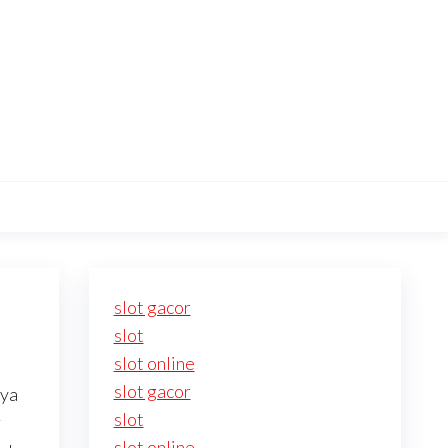
slot gacor
slot
slot online
slot gacor
nya
slot
r
slot online