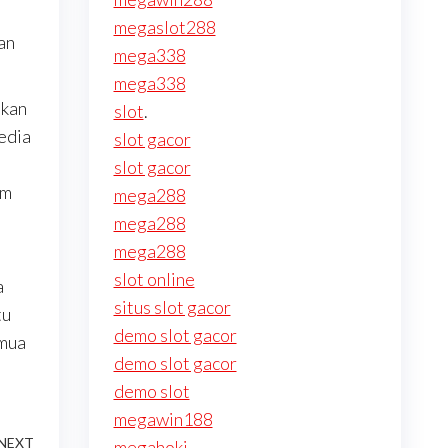
megaslot288
an
mega338
mega338
tkan
slot
.
edia
slot gacor
slot gacor
am
mega288
mega288
mega288
slot online
a
situs slot gacor
tu
demo slot gacor
emua
demo slot gacor
demo slot
megawin188
NEXT
Next
megahoki