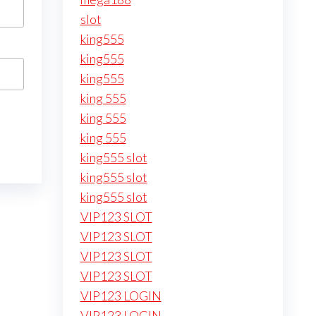
slot
king555
king555
king555
king 555
king 555
king 555
king555 slot
king555 slot
king555 slot
VIP123 SLOT
VIP123 SLOT
VIP123 SLOT
VIP123 SLOT
VIP123 LOGIN
VIP123 LOGIN