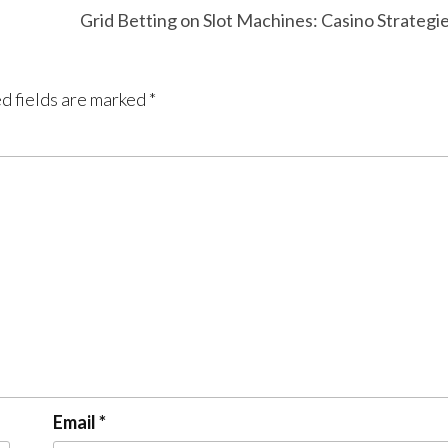
Grid Betting on Slot Machines: Casino Strategi
d fields are marked
*
Email
*