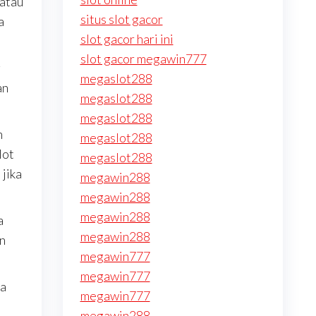
 atau
situs slot gacor
a
slot gacor hari ini
slot gacor megawin777
g
megaslot288
an
megaslot288
megaslot288
n
megaslot288
lot
megaslot288
 jika
megawin288
megawin288
megawin288
a
megawin288
n
megawin777
megawin777
da
megawin777
megawin288