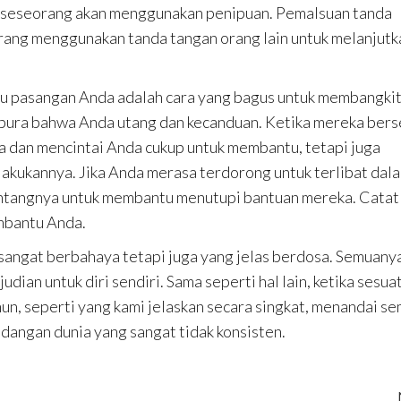
 seseorang akan menggunakan penipuan. Pemalsuan tanda
eorang menggunakan tanda tangan orang lain untuk melanjutk
au pasangan Anda adalah cara yang bagus untuk membangki
pura bahwa Anda utang dan kecanduan. Ketika mereka bers
dan mencintai Anda cukup untuk membantu, tetapi juga
akukannya. Jika Anda merasa terdorong untuk terlibat dal
tentangnya untuk membantu menutupi bantuan mereka. Catat
mbantu Anda.
sangat berbahaya tetapi juga yang jelas berdosa. Semuany
an untuk diri sendiri. Sama seperti hal lain, ketika sesua
mun, seperti yang kami jelaskan secara singkat, menandai s
dangan dunia yang sangat tidak konsisten.