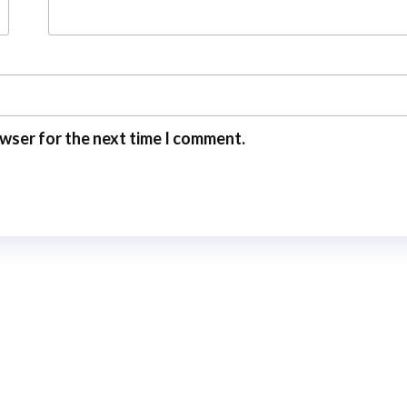
owser for the next time I comment.