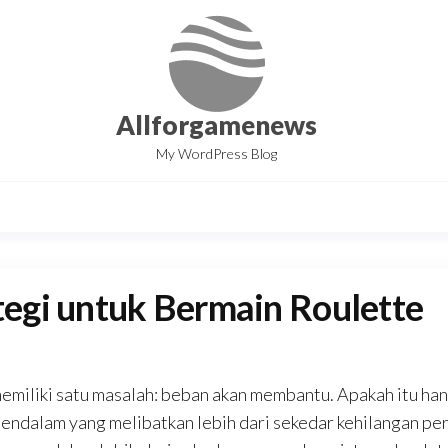
Allforgamenews
My WordPress Blog
ategi untuk Bermain Roulette
emiliki satu masalah: beban akan membantu. Apakah itu ha
mendalam yang melibatkan lebih dari sekedar kehilangan pe