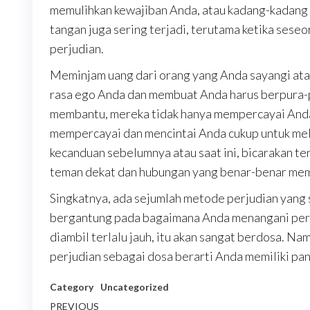
memulihkan kewajiban Anda, atau kadang-kadang
tangan juga sering terjadi, terutama ketika ses
perjudian.
Meminjam uang dari orang yang Anda sayangi at
rasa ego Anda dan membuat Anda harus berpura-
membantu, mereka tidak hanya mempercayai Anda 
mempercayai dan mencintai Anda cukup untuk mel
kecanduan sebelumnya atau saat ini, bicarakan 
teman dekat dan hubungan yang benar-benar me
Singkatnya, ada sejumlah metode perjudian yang 
bergantung pada bagaimana Anda menangani perjudi
diambil terlalu jauh, itu akan sangat berdosa. Na
perjudian sebagai dosa berarti Anda memiliki pan
Category
Uncategorized
Post
Previous
PREVIOUS