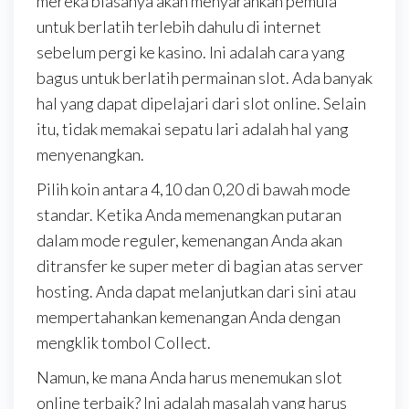
mereka biasanya akan menyarankan pemula
untuk berlatih terlebih dahulu di internet
sebelum pergi ke kasino. Ini adalah cara yang
bagus untuk berlatih permainan slot. Ada banyak
hal yang dapat dipelajari dari slot online. Selain
itu, tidak memakai sepatu lari adalah hal yang
menyenangkan.
Pilih koin antara 4,10 dan 0,20 di bawah mode
standar. Ketika Anda memenangkan putaran
dalam mode reguler, kemenangan Anda akan
ditransfer ke super meter di bagian atas server
hosting. Anda dapat melanjutkan dari sini atau
mempertahankan kemenangan Anda dengan
mengklik tombol Collect.
Namun, ke mana Anda harus menemukan slot
online terbaik? Ini adalah masalah yang harus