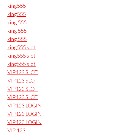
king555
king555
king 555
king 555
king 555
king555 slot
king555 slot
king555 slot
VIP123 SLOT
VIP123 SLOT
VIP123 SLOT
VIP123 SLOT
VIP123 LOGIN
VIP123 LOGIN
VIP123 LOGIN
VIP 123