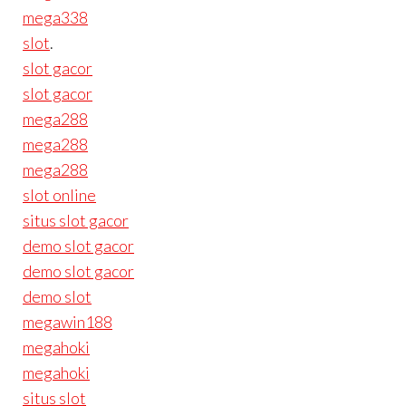
mega338
slot
.
slot gacor
slot gacor
mega288
mega288
mega288
slot online
situs slot gacor
demo slot gacor
demo slot gacor
demo slot
megawin188
megahoki
megahoki
situs slot