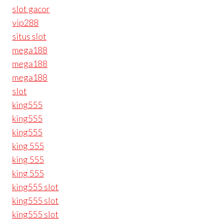
slot gacor
vip288
situs slot
mega188
mega188
mega188
slot
king555
king555
king555
king 555
king 555
king 555
king555 slot
king555 slot
king555 slot