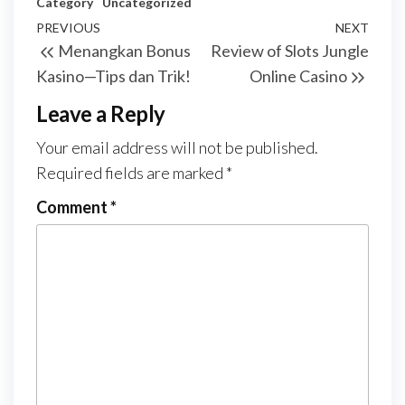
Category
Uncategorized
Post
Previous
PREVIOUS
NEXT
Next
Menangkan Bonus
Review of Slots Jungle
navigation
Post
Post
Kasino—Tips dan Trik!
Online Casino
Leave a Reply
Your email address will not be published.
Required fields are marked
*
Comment
*