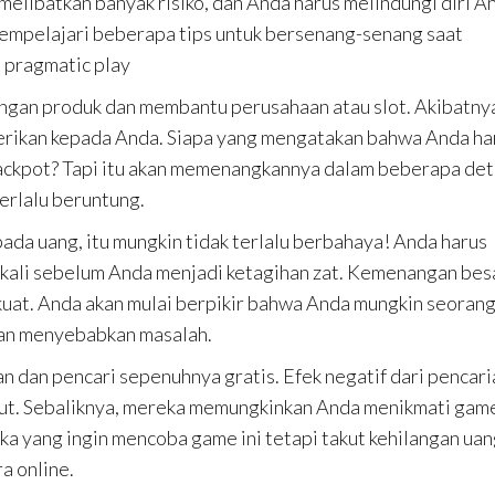
elibatkan banyak risiko, dan Anda harus melindungi diri A
 mempelajari beberapa tips untuk bersenang-senang saat
 pragmatic play
angan produk dan membantu perusahaan atau slot. Akibatny
berikan kepada Anda. Siapa yang mengatakan bahwa Anda ha
ckpot? Tapi itu akan memenangkannya dalam beberapa deti
 terlalu beruntung.
pada uang, itu mungkin tidak terlalu berbahaya! Anda harus
kali sebelum Anda menjadi ketagihan zat. Kemenangan bes
uat. Anda akan mulai berpikir bahwa Anda mungkin seoran
 akan menyebabkan masalah.
n dan pencari sepenuhnya gratis. Efek negatif dari pencari
ut. Sebaliknya, mereka memungkinkan Anda menikmati game
 yang ingin mencoba game ini tetapi takut kehilangan uan
a online.