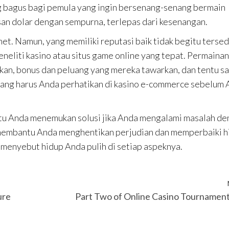
ng bagus bagi pemula yang ingin bersenang-senang bermain
usan dolar dengan sempurna, terlepas dari kesenangan.
et. Namun, yang memiliki reputasi baik tidak begitu tersed
neliti kasino atau situs game online yang tepat. Permainan
kan, bonus dan peluang yang mereka tawarkan, dan tentu sa
 yang harus Anda perhatikan di kasino e-commerce sebelum
tu Anda menemukan solusi jika Anda mengalami masalah d
t membantu Anda menghentikan perjudian dan memperbaiki h
 menyebut hidup Anda pulih di setiap aspeknya.
ure
Part Two of Online Casino Tournamen