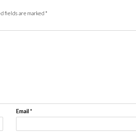
d fields are marked
*
Email
*