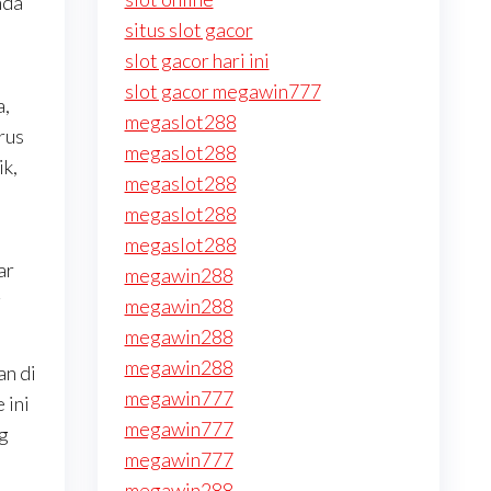
nda
situs slot gacor
slot gacor hari ini
slot gacor megawin777
a,
megaslot288
rus
megaslot288
k,
megaslot288
megaslot288
megaslot288
ar
megawin288
g
megawin288
megawin288
megawin288
an di
megawin777
 ini
megawin777
g
megawin777
megawin288