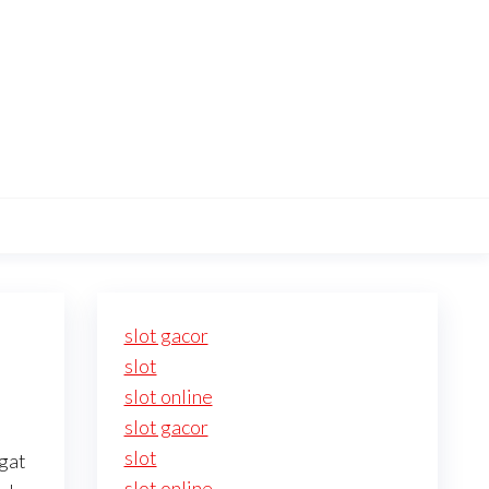
slot gacor
slot
slot online
slot gacor
slot
ngat
slot online