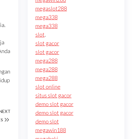
megaslot288
mega338
ia.
mega338
slot
.
ja
slot gacor
 Anda
slot gacor
mega288
mega288
engan
mega288
idup
slot online
situs slot gacor
demo slot gacor
NEXT
Next
demo slot gacor
ts
Post
demo slot
megawin188
megahoki