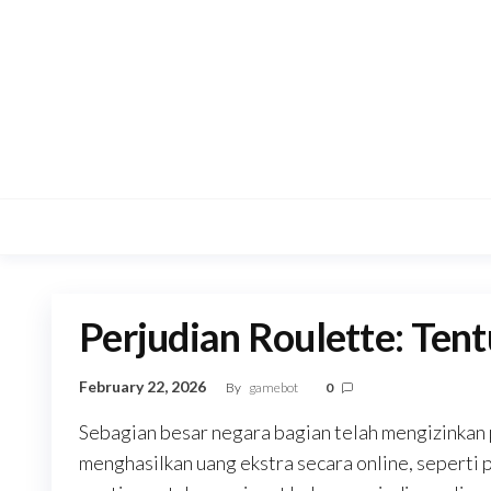
Skip
to
the
content
Perjudian Roulette: Ten
February 22, 2026
By
gamebot
0
Sebagian besar negara bagian telah mengizinkan 
menghasilkan uang ekstra secara online, seperti 