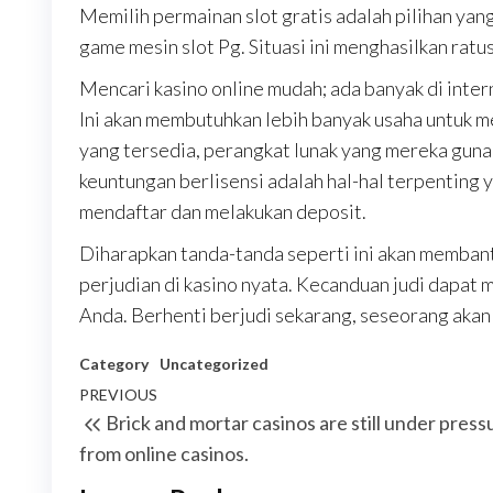
Memilih permainan slot gratis adalah pilihan ya
game mesin slot Pg. Situasi ini menghasilkan rat
Mencari kasino online mudah; ada banyak di intern
Ini akan membutuhkan lebih banyak usaha untuk me
yang tersedia, perangkat lunak yang mereka guna
keuntungan berlisensi adalah hal-hal terpenting
mendaftar dan melakukan deposit.
Diharapkan tanda-tanda seperti ini akan memban
perjudian di kasino nyata. Kecanduan judi dapa
Anda. Berhenti berjudi sekarang, seseorang akan
Category
Uncategorized
Post
Previous
PREVIOUS
Brick and mortar casinos are still under press
navigation
Post
from online casinos.