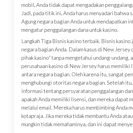
mobil, Anda tidak dapat mengadakan penggalanga
Jadi, pada titik ini, Anda harus menyadari bahw
Agung negara bagian Anda untuk mendapatkan in
mengatur penggalangan dana untuk kasino.
Langkah Tiga Bisnis kasino terbaik. Bisnis kasino
negara bagian Anda. Dalam kasus di New Jersey d
pihak kasino” tanpa mengetahui undang-undang, a
perusahaan kasino di New Jersey harus memiliki l
antara negara bagian. Oleh karena itu, sangat p
menghubungi otoritas negara bagian. Setelah it
informasi tentang persyaratan penggalangan dana
apakah Anda memiliki lisensi, dan mereka dapat m
melalui email. Mereka harus membimbing Anda mel
kotapraja. Jika mereka tidak membantu Anda ata
mungkin tidak memahaminya, dan ini dapat menye