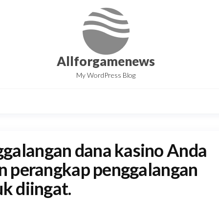
Allforgamenews
My WordPress Blog
galangan dana kasino Anda
an perangkap penggalangan
k diingat.