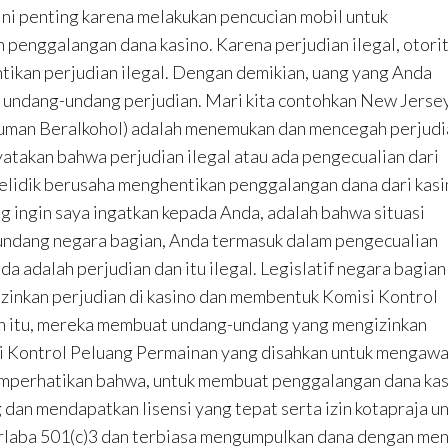
. Ini penting karena melakukan pencucian mobil untuk
penggalangan dana kasino. Karena perjudian ilegal, otori
ikan perjudian ilegal. Dengan demikian, uang yang Anda
eh undang-undang perjudian. Mari kita contohkan New Jersey
numan Beralkohol) adalah menemukan dan mencegah perjudi
takan bahwa perjudian ilegal atau ada pengecualian dari
elidik berusaha menghentikan penggalangan dana dari kasi
g ingin saya ingatkan kepada Anda, adalah bahwa situasi
undang negara bagian, Anda termasuk dalam pengecualian
 adalah perjudian dan itu ilegal. Legislatif negara bagian
nkan perjudian di kasino dan membentuk Komisi Kontrol
ain itu, mereka membuat undang-undang yang mengizinkan
 Kontrol Peluang Permainan yang disahkan untuk mengawa
emperhatikan bahwa, untuk membuat penggalangan dana ka
an mendapatkan lisensi yang tepat serta izin kotapraja u
irlaba 501(c)3 dan terbiasa mengumpulkan dana dengan men