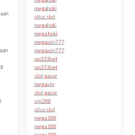
.
megahoki
saan
situs slot
megahoki
mega hoki
megawin777
haan
megawin777
qq333bet
di
qq333bet
slot gacor
megavip
slot gacor
i
vip288
situs slot
mega188
mega188
mega188