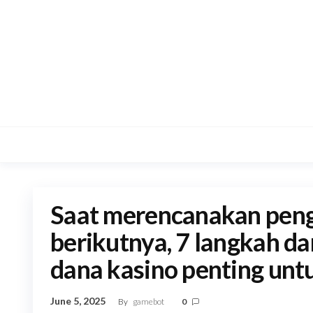
Skip
to
the
content
Saat merencanakan peng
berikutnya, 7 langkah d
dana kasino penting untu
June 5, 2025
By
gamebot
0