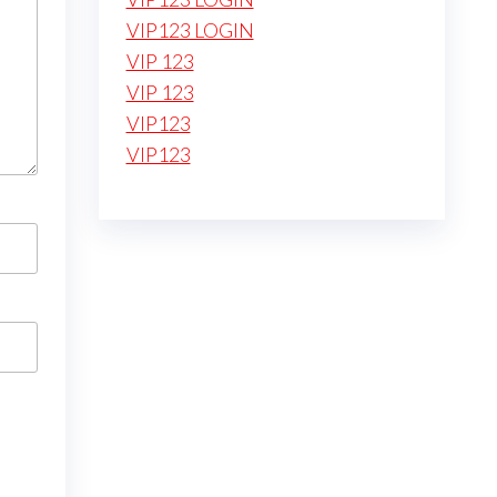
VIP123 LOGIN
VIP 123
VIP 123
VIP123
VIP123