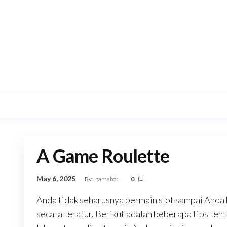
Skip
to
the
content
A Game Roulette
May 6, 2025
By
gamebot
0
Anda tidak seharusnya bermain slot sampai Anda 
secara teratur. Berikut adalah beberapa tips ten