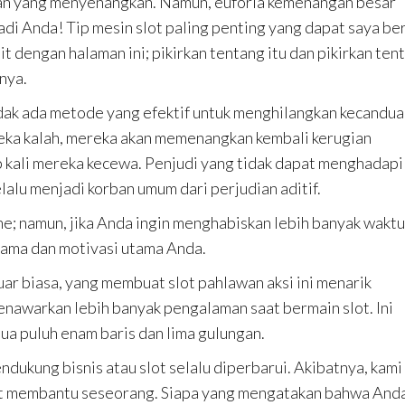
man yang menyenangkan. Namun, euforia kemenangan besar
i Anda! Tip mesin slot paling penting yang dapat saya be
t dengan halaman ini; pikirkan tentang itu dan pikirkan ten
nya.
dak ada metode yang efektif untuk menghilangkan kecandua
reka kalah, mereka akan memenangkan kembali kerugian
p kali mereka kecewa. Penjudi yang tidak dapat menghadapi
alu menjadi korban umum dari perjudian aditif.
ne; namun, jika Anda ingin menghabiskan lebih banyak waktu
tama dan motivasi utama Anda.
luar biasa, yang membuat slot pahlawan aksi ini menarik
menawarkan lebih banyak pengalaman saat bermain slot. Ini
ua puluh enam baris dan lima gulungan.
endukung bisnis atau slot selalu diperbarui. Akibatnya, kami
pat membantu seseorang. Siapa yang mengatakan bahwa And