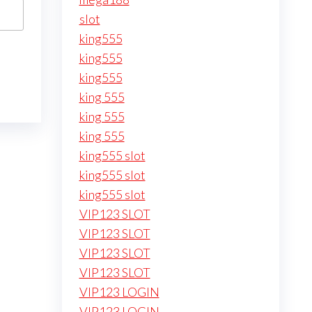
slot
king555
king555
king555
king 555
king 555
king 555
king555 slot
king555 slot
king555 slot
VIP123 SLOT
VIP123 SLOT
VIP123 SLOT
VIP123 SLOT
VIP123 LOGIN
VIP123 LOGIN