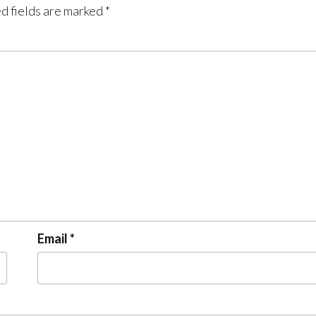
d fields are marked
*
Email
*