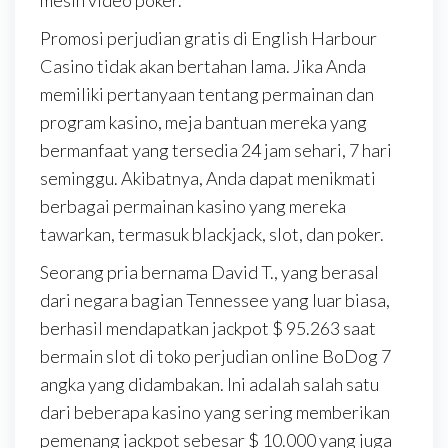
mesin video poker.
Promosi perjudian gratis di English Harbour
Casino tidak akan bertahan lama. Jika Anda
memiliki pertanyaan tentang permainan dan
program kasino, meja bantuan mereka yang
bermanfaat yang tersedia 24 jam sehari, 7 hari
seminggu. Akibatnya, Anda dapat menikmati
berbagai permainan kasino yang mereka
tawarkan, termasuk blackjack, slot, dan poker.
Seorang pria bernama David T., yang berasal
dari negara bagian Tennessee yang luar biasa,
berhasil mendapatkan jackpot $ 95.263 saat
bermain slot di toko perjudian online BoDog 7
angka yang didambakan. Ini adalah salah satu
dari beberapa kasino yang sering memberikan
pemenang jackpot sebesar $ 10.000 yang juga