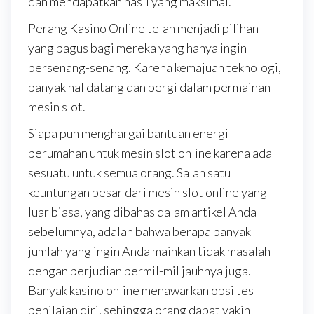
dan mendapatkan hasil yang maksimal.
Perang Kasino Online telah menjadi pilihan
yang bagus bagi mereka yang hanya ingin
bersenang-senang. Karena kemajuan teknologi,
banyak hal datang dan pergi dalam permainan
mesin slot.
Siapa pun menghargai bantuan energi
perumahan untuk mesin slot online karena ada
sesuatu untuk semua orang. Salah satu
keuntungan besar dari mesin slot online yang
luar biasa, yang dibahas dalam artikel Anda
sebelumnya, adalah bahwa berapa banyak
jumlah yang ingin Anda mainkan tidak masalah
dengan perjudian bermil-mil jauhnya juga.
Banyak kasino online menawarkan opsi tes
penilaian diri, sehingga orang dapat yakin