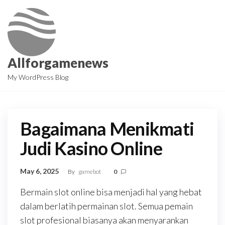
Skip
to
the
content
Allforgamenews
My WordPress Blog
Bagaimana Menikmati
Judi Kasino Online
May 6, 2025
By
gamebot
0
Bermain slot online bisa menjadi hal yang hebat
dalam berlatih permainan slot. Semua pemain
slot profesional biasanya akan menyarankan