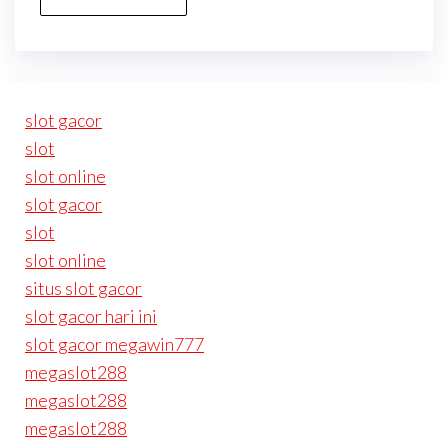
slot gacor
slot
slot online
slot gacor
slot
slot online
situs slot gacor
slot gacor hari ini
slot gacor megawin777
megaslot288
megaslot288
megaslot288