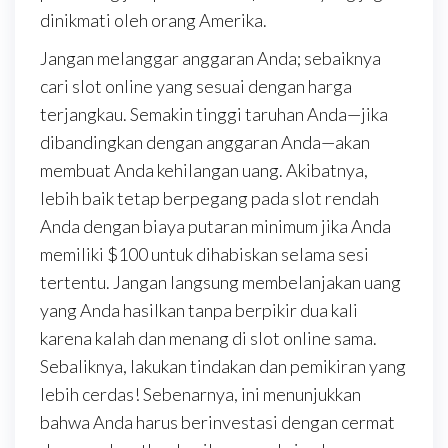
dinikmati oleh orang Amerika.
Jangan melanggar anggaran Anda; sebaiknya
cari slot online yang sesuai dengan harga
terjangkau. Semakin tinggi taruhan Anda—jika
dibandingkan dengan anggaran Anda—akan
membuat Anda kehilangan uang. Akibatnya,
lebih baik tetap berpegang pada slot rendah
Anda dengan biaya putaran minimum jika Anda
memiliki $100 untuk dihabiskan selama sesi
tertentu. Jangan langsung membelanjakan uang
yang Anda hasilkan tanpa berpikir dua kali
karena kalah dan menang di slot online sama.
Sebaliknya, lakukan tindakan dan pemikiran yang
lebih cerdas! Sebenarnya, ini menunjukkan
bahwa Anda harus berinvestasi dengan cermat