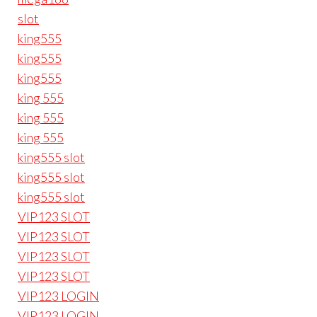
slot
king555
king555
king555
king 555
king 555
king 555
king555 slot
king555 slot
king555 slot
VIP123 SLOT
VIP123 SLOT
VIP123 SLOT
VIP123 SLOT
VIP123 LOGIN
VIP123 LOGIN