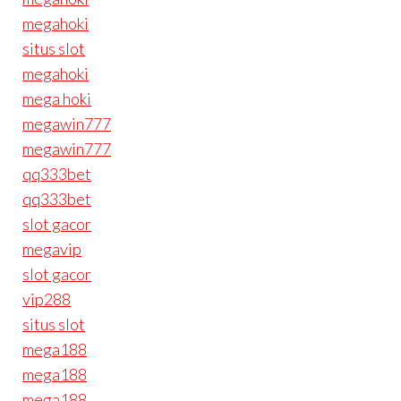
megahoki
situs slot
megahoki
mega hoki
megawin777
megawin777
qq333bet
qq333bet
slot gacor
megavip
slot gacor
vip288
situs slot
mega188
mega188
mega188