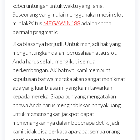
keberuntungan untuk waktu yang lama.
Seseorang yang mulai menggunakan mesin slot
mutlak?situs
MEGAWIN188
adalah saran
bermain pragmatic
Jika biasanya berjudi. Untuk menjadi hak yang
menguntungkan dalam perusahaan atau slot,
Anda harus selalu mengikuti semua
perkembangan. Akibatnya, kami membuat
keputusan bahwa mereka akan sangat menikmati
apa yang luar biasa ini yang kami tawarkan
kepada mereka. Siapa pun yang mengatakan
bahwa Anda harus menghabiskan banyak uang
untuk memenangkan jackpot dapat
memenangkannya dalam beberapa detik, jadi
kami tidak bisa berkata apa-apa: semua orang