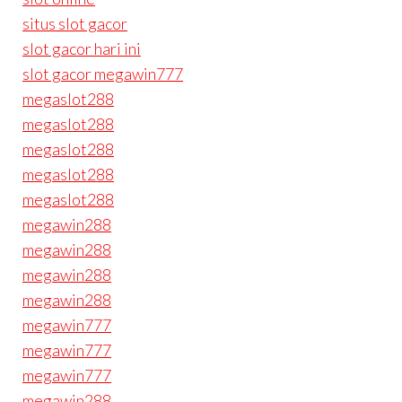
situs slot gacor
slot gacor hari ini
slot gacor megawin777
megaslot288
megaslot288
megaslot288
megaslot288
megaslot288
megawin288
megawin288
megawin288
megawin288
megawin777
megawin777
megawin777
megawin288