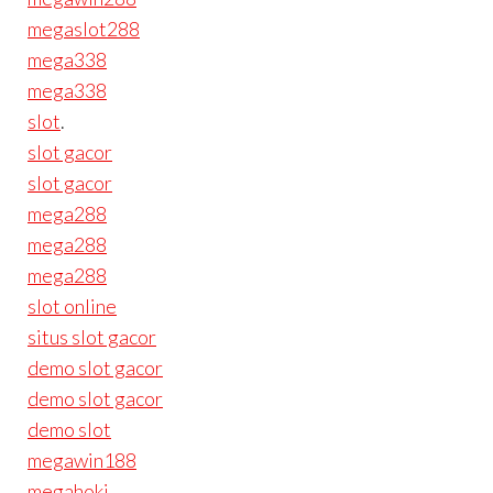
megaslot288
mega338
mega338
slot
.
slot gacor
slot gacor
mega288
mega288
mega288
slot online
situs slot gacor
demo slot gacor
demo slot gacor
demo slot
megawin188
megahoki