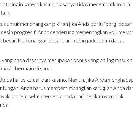
 slot dingin karena kasino biasanya tidak menempatkan dua
lain.
s untuk menenangkan pikiran jika Anda perlu “pergi besar
i mesin progresif, Anda cenderung memenangkan volume ya
at besar. Kemenangan besar dari mesin jackpot ini dapat
 yang pada dasarnya merupakan bonus yang paling masuk ak
n masih bermain di sana.
Anda harus keluar dari kasino. Namun, jika Anda menghada
eruntungan, Anda harus mempertimbangkan kerugian Anda da
yak protein selalu tersedia pada hari berikutnya untuk
nda.