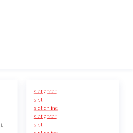
slot gacor
slot
slot online
slot gacor
slot
da
slot online