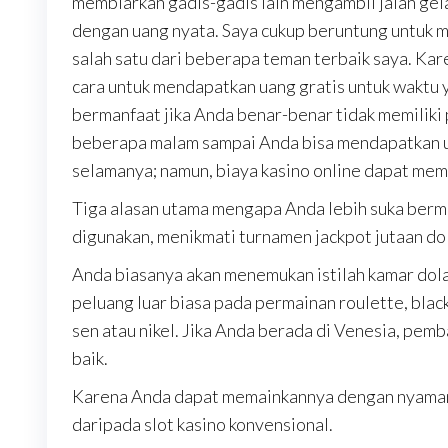
membiarkan gadis-gadis lain mengambil jalan gel
dengan uang nyata. Saya cukup beruntung untuk m
salah satu dari beberapa teman terbaik saya. Ka
cara untuk mendapatkan uang gratis untuk waktu ya
bermanfaat jika Anda benar-benar tidak memiliki p
beberapa malam sampai Anda bisa mendapatkan uan
selamanya; namun, biaya kasino online dapat memb
Tiga alasan utama mengapa Anda lebih suka berm
digunakan, menikmati turnamen jackpot jutaan dol
Anda biasanya akan menemukan istilah kamar dolar
peluang luar biasa pada permainan roulette, black
sen atau nikel. Jika Anda berada di Venesia, pemb
baik.
Karena Anda dapat memainkannya dengan nyaman di
daripada slot kasino konvensional.