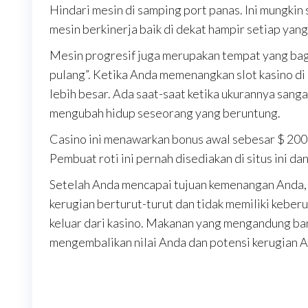
Hindari mesin di samping port panas. Ini mungkin
mesin berkinerja baik di dekat hampir setiap yang 
Mesin progresif juga merupakan tempat yang bagu
pulang”. Ketika Anda memenangkan slot kasino d
lebih besar. Ada saat-saat ketika ukurannya sang
mengubah hidup seseorang yang beruntung.
Casino ini menawarkan bonus awal sebesar $ 200,
Pembuat roti ini pernah disediakan di situs ini da
Setelah Anda mencapai tujuan kemenangan Anda, 
kerugian berturut-turut dan tidak memiliki keb
keluar dari kasino. Makanan yang mengandung ban
mengembalikan nilai Anda dan potensi kerugian A