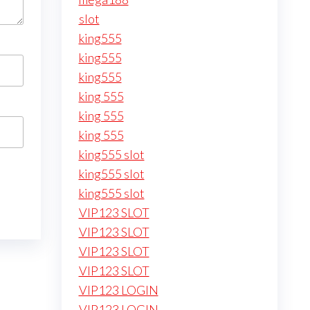
slot
king555
king555
king555
king 555
king 555
king 555
king555 slot
king555 slot
king555 slot
VIP123 SLOT
VIP123 SLOT
VIP123 SLOT
VIP123 SLOT
VIP123 LOGIN
VIP123 LOGIN