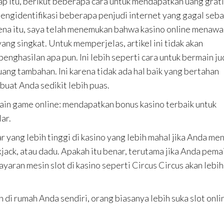
ap itu, berikut beberapa cara untuk mendapatkan uang grat
engidentifikasi beberapa penjudi internet yang gagal seb
rena itu, saya telah menemukan bahwa kasino online menaw
ng singkat. Untuk memperjelas, artikel ini tidak akan
enghasilan apa pun. Ini lebih seperti cara untuk bermain ju
g tambahan. Ini karena tidak ada hal baik yang bertahan
uat Anda sedikit lebih puas.
ain game online: mendapatkan bonus kasino terbaik untuk
ar.
 yang lebih tinggi di kasino yang lebih mahal jika Anda men
jack, atau dadu. Apakah itu benar, terutama jika Anda pema
ayaran mesin slot di kasino seperti Circus Circus akan lebih
 rumah Anda sendiri, orang biasanya lebih suka slot onli